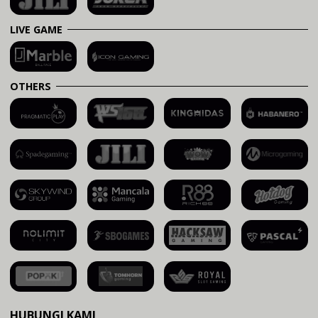
LIVE GAME
OTHERS
HUBUNGI KAMI